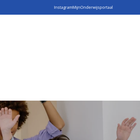
Instagram
MijnOnderwijsportaal