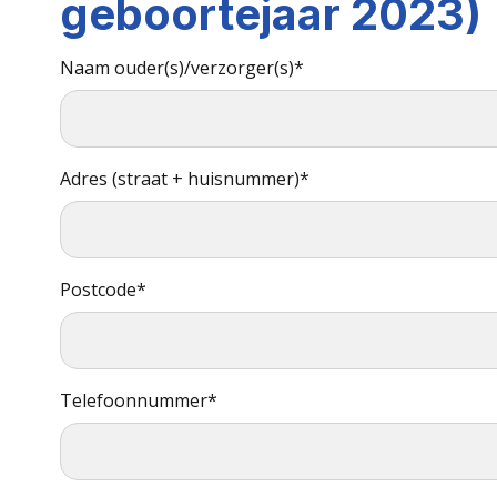
geboortejaar 2023)
Call
Naam ouder(s)/verzorger(s)*
me
back
by
fax
Adres (straat + huisnummer)*
Postcode*
Telefoonnummer*