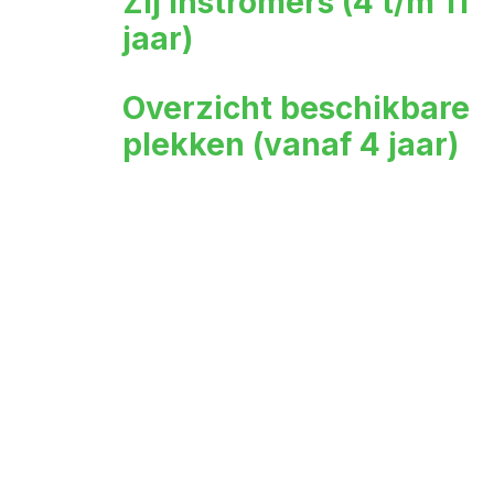
Zij instromers (4 t/m 11
jaar)
Overzicht beschikbare
plekken (vanaf 4 jaar)