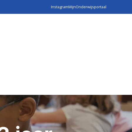
Instagram
MijnOnderwijsportaal